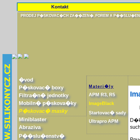
Kontakt
PRODEJ P�SKOVAC�CH ZA��ZEN�, FOREM A P��SLU�E
�vod
Materi�ly
P�skovac� boxy
Im
APM R3, R5
Filtra�n� jednotky
Mobiln� p�skova�ky
ImageBlack
P�skovac� masky
Startovac� sady
Miniblaster
D�ky
Ultrapro APM
Abraziva
suc
P��slu�enstv�
Pou