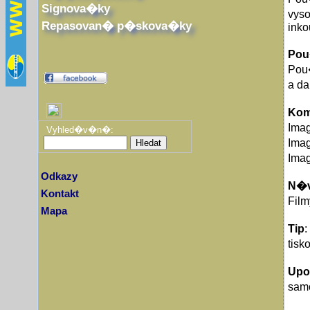
Signova�ky
vys
Repasovan� p�skova�ky
inko
Pou
Pou
a d
Komp
Imag
Vyhled�v�n�:
Imag
Imag
Odkazy
N�v
Kontakt
Film
Mapa
Tip
:
tisk
Up
sam