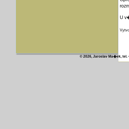
roz
U v
Vytv
© 2026, Jaroslav Ma�ek, tel.