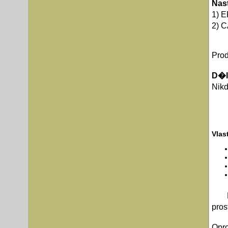
Nas
1) E
2) C
Pro
D�l
Nikd
Vlas
pro
Opr