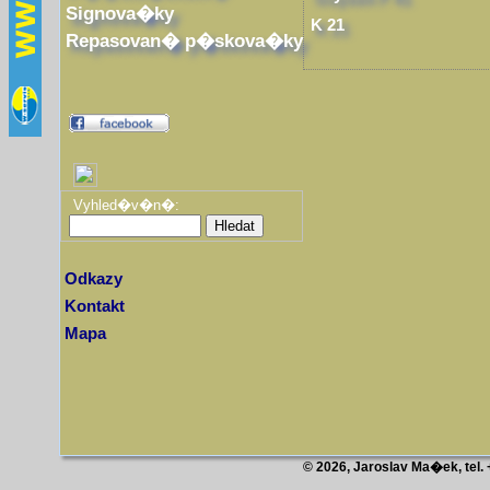
Signova�ky
K 21
Repasovan� p�skova�ky
Vyhled�v�n�:
Odkazy
Kontakt
Mapa
© 2026, Jaroslav Ma�ek, tel.