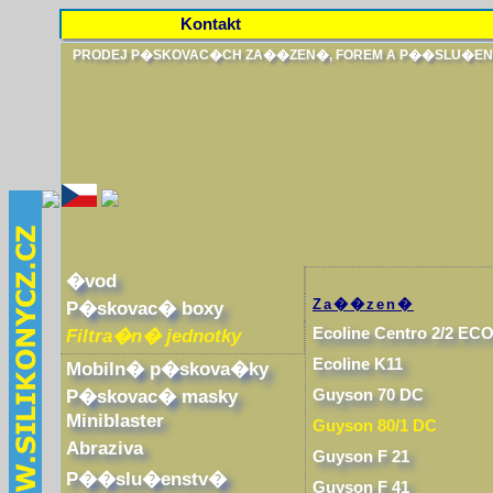
Kontakt
PRODEJ P�SKOVAC�CH ZA��ZEN�, FOREM A P��SLU�E
�vod
Za��zen�
P�skovac� boxy
Ecoline Centro 2/2 EC
Filtra�n� jednotky
Ecoline K11
Mobiln� p�skova�ky
P�skovac� masky
Guyson 70 DC
Miniblaster
Guyson 80/1 DC
Abraziva
Guyson F 21
P��slu�enstv�
Guyson F 41